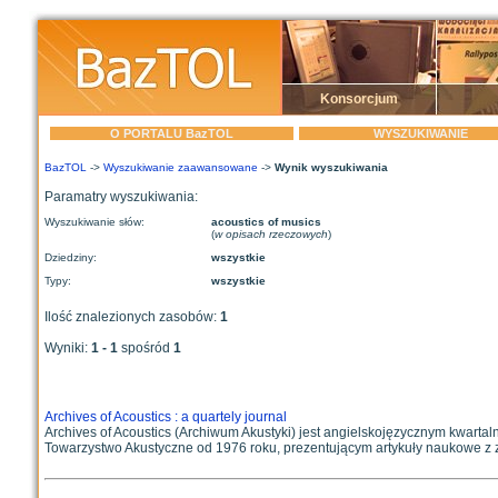
Konsorcjum
O PORTALU BazTOL
WYSZUKIWANIE
BazTOL
->
Wyszukiwanie zaawansowane
->
Wynik wyszukiwania
Paramatry wyszukiwania:
Wyszukiwanie słów:
acoustics of musics
(
w opisach rzeczowych
)
Dziedziny:
wszystkie
Typy:
wszystkie
Ilość znalezionych zasobów:
1
Wyniki:
1 - 1
spośród
1
Archives of Acoustics : a quartely journal
Archives of Acoustics (Archiwum Akustyki) jest angielskojęzycznym kwart
Towarzystwo Akustyczne od 1976 roku, prezentującym artykuły naukowe z z