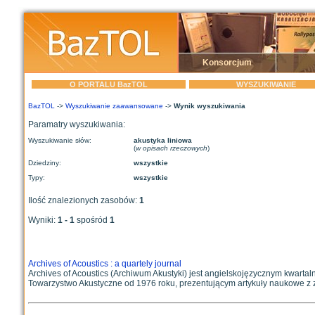
Konsorcjum
O PORTALU BazTOL
WYSZUKIWANIE
BazTOL
->
Wyszukiwanie zaawansowane
->
Wynik wyszukiwania
Paramatry wyszukiwania:
Wyszukiwanie słów:
akustyka liniowa
(
w opisach rzeczowych
)
Dziedziny:
wszystkie
Typy:
wszystkie
Ilość znalezionych zasobów:
1
Wyniki:
1 - 1
spośród
1
Archives of Acoustics : a quartely journal
Archives of Acoustics (Archiwum Akustyki) jest angielskojęzycznym kwart
Towarzystwo Akustyczne od 1976 roku, prezentującym artykuły naukowe z z