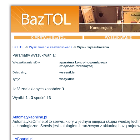
Konsorcjum
O PORTALU BazTOL
WYSZUKIWANIE
BazTOL
->
Wyszukiwanie zaawansowane
->
Wynik wyszukiwania
Paramatry wyszukiwania:
Wyszukiwanie słów:
aparatura kontrolno-pomiarowa
(
w opisach rzeczowych
)
Dziedziny:
wszystkie
Typy:
wszystkie
Ilość znalezionych zasobów:
3
Wyniki:
1 - 3
spośród
3
Automatykaonline.pl
AutomatykaOnline.pl to serwis, który w jednym miejscu skupia wiedzę techn
technologiczne. Serwis jest katalogiem branżowym z aktualną bazą najnows
LABportal.pl