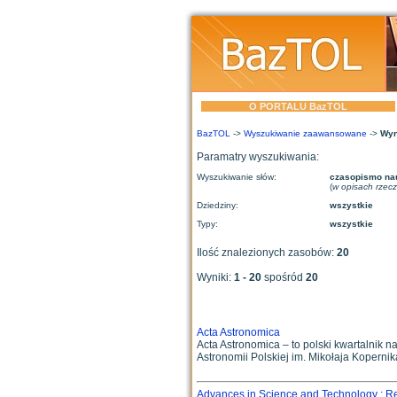
O PORTALU BazTOL
BazTOL
->
Wyszukiwanie zaawansowane
->
Wyn
Paramatry wyszukiwania:
Wyszukiwanie słów:
czasopismo n
(
w opisach rzec
Dziedziny:
wszystkie
Typy:
wszystkie
Ilość znalezionych zasobów:
20
Wyniki:
1 - 20
spośród
20
Acta Astronomica
Acta Astronomica – to polski kwartalni
Astronomii Polskiej im. Mikołaja Koperni
Advances in Science and Technology : R