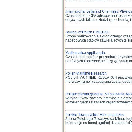
International Letters of Chemistry, Physi
Czasopismo ILCPA adresowane jest przede
dotyczących takich dziedzin jak chemia, fi
Journal of Polish CIMEEAC
Strona naukowego elektronicznego czaso
napędowych statków zawierających te silni
Mathematica Applicanda
Czasopismo, oprócz prezentacji artykułó
na różnych konferencjach czy zjazdach ma
Polish Maritime Research
POLISH MARITIME RESEARCH jest wydawa
Pierwszy numer czasopisma został opubli
Polskie Stowarzyszenie Zarządzania Wie
Witryna PSZW zawiera informacje o organiz
konferencjach i zjazdach organizowanych 
Polskie Towarzystwo Mineralogiczne
Strona Polskiego Towarzystwa Mineralogi
informacje na temat ogólnej działalności 