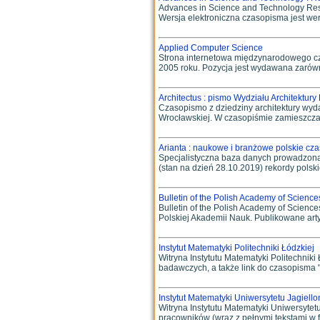
Advances in Science and Technology Re
Wersja elektroniczna czasopisma jest wers
Applied Computer Science
Strona internetowa międzynarodowego cz
2005 roku. Pozycja jest wydawana zarówno 
Architectus : pismo Wydziału Architektury
Czasopismo z dziedziny architektury wydaw
Wrocławskiej. W czasopiśmie zamieszczane 
Arianta : naukowe i branżowe polskie cz
Specjalistyczna baza danych prowadzona 
(stan na dzień 28.10.2019) rekordy polski
Bulletin of the Polish Academy of Science
Bulletin of the Polish Academy of Scien
Polskiej Akademii Nauk. Publikowane artyk
Instytut Matematyki Politechniki Łódzkiej
Witryna Instytutu Matematyki Politechniki
badawczych, a także link do czasopisma "Jo
Instytut Matematyki Uniwersytetu Jagiell
Witryna Instytutu Matematyki Uniwersytetu
pracowników (wraz z pełnymi tekstami w for