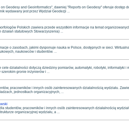
on Geodesy and Geoinformatics", dawniej "Reports on Geodesy" oferuje dostęp do 
ik wydawany jest przez Wydział Geodezji ...
rfologów Polskich zawiera przede wszystkim informacje na temat organizowanych 
 działań statutowych Stowarzyszenia) ...
rmacje o zasobach, jakimi dysponuje nauka w Polsce, dostępnych w sieci. Wirtualna
aukowych, naukowców i studentów. ...
ele działalności dotyczą dziedziny pomiarów, automatyki, robotyki, informatyki i
zerokim gronie inżynierów i ...
entów, pracowników i innych osób zainteresowanych działalnością wydziału. Zawier
adzach, jednostkach organizacyjnych, ...
awski
a studentów, pracowników i innych osób zainteresowanych działalnością wydziału. 
ukturze organizacyjnej wydziału, a ...