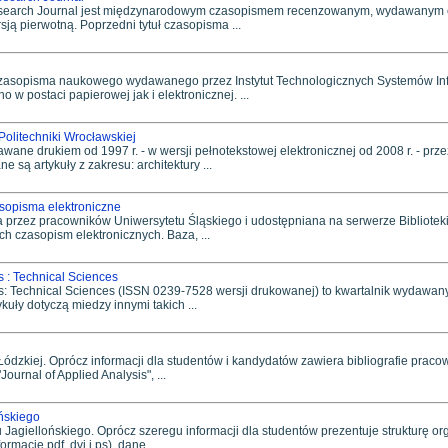
search Journal jest międzynarodowym czasopismem recenzowanym, wydawanym ele
ją pierwotną. Poprzedni tytuł czasopisma ...
asopisma naukowego wydawanego przez Instytut Technologicznych Systemów Infor
w postaci papierowej jak i elektronicznej. ...
 Politechniki Wrocławskiej
ane drukiem od 1997 r. - w wersji pełnotekstowej elektronicznej od 2008 r. - przez
są artykuły z zakresu: architektury ...
asopisma elektroniczne
przez pracowników Uniwersytetu Śląskiego i udostępniana na serwerze Biblioteki
ch czasopism elektronicznych. Baza, ...
s : Technical Sciences
ces: Technical Sciences (ISSN 0239-7528 wersji drukowanej) to kwartalnik wydawa
uły dotyczą miedzy innymi takich ...
 Łódzkiej. Oprócz informacji dla studentów i kandydatów zawiera bibliografie praco
urnal of Applied Analysis", ...
ońskiego
 Jagiellońskiego. Oprócz szeregu informacji dla studentów prezentuje strukturę orga
macie pdf, dvi i ps), dane ...