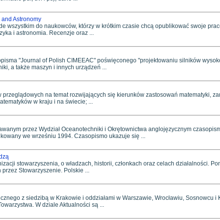
cs and Astronomy
 wszystkim do naukowców, którzy w krótkim czasie chcą opublikować swoje prace
zyka i astronomia. Recenzje oraz ...
pisma "Journal of Polish CIMEEAC" poświęconego "projektowaniu silników wysoko
ki, a także maszyn i innych urządzeń ...
w przeglądowych na temat rozwijających się kierunków zastosowań matematyki, za
tematyków w kraju i na świecie; ...
nym przez Wydział Oceanotechniki i Okrętownictwa anglojęzycznym czasopis
kowany we wrześniu 1994. Czasopismo ukazuje się ...
dzą
acji stowarzyszenia, o władzach, historii, członkach oraz celach działalności. Po
przez Stowarzyszenie. Polskie ...
cznego z siedzibą w Krakowie i oddziałami w Warszawie, Wrocławiu, Sosnowcu i K
Towarzystwa. W dziale Aktualności są ...