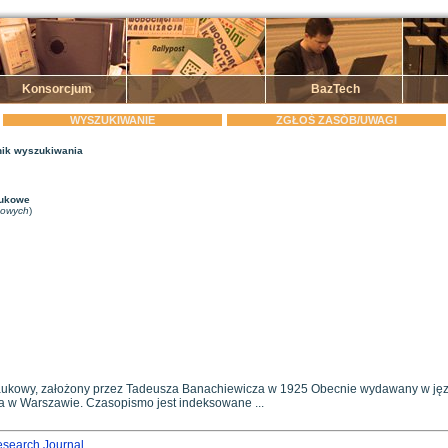
Konsorcjum
BazTech
WYSZUKIWANIE
ZGŁOŚ ZASÓB/UWAGI
ik wyszukiwania
aukowe
zowych
)
k naukowy, założony przez Tadeusza Banachiewicza w 1925 Obecnie wydawany w jęz
ka w Warszawie. Czasopismo jest indeksowane ...
esearch Journal