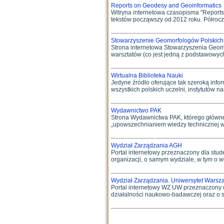
Reports on Geodesy and Geoinformatics
Witryna internetowa czasopisma "Reports 
tekstów począwszy od 2012 roku. Półroczn
Stowarzyszenie Geomorfologów Polskich
Strona internetowa Stowarzyszenia Geomo
warsztatów (co jest jedną z podstawowych
Wirtualna Biblioteka Nauki
Jedyne źródło oferujące tak szeroką info
wszystkich polskich uczelni, instytutów n
Wydawnictwo PAK
Strona Wydawnictwa PAK, którego główne c
„upowszechnianiem wiedzy technicznej w s
Wydział Zarządzania AGH
Portal internetowy przeznaczony dla stud
organizacji, o samym wydziale, w tym o wł
Wydział Zarządzania. Uniwersytet Warsz
Portal internetowy WZ UW przeznaczony dl
działalności naukowo-badawczej oraz o str