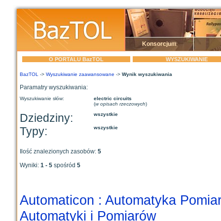
Konsorcjum
O PORTALU BazTOL
WYSZUKIWANIE
BazTOL
->
Wyszukiwanie zaawansowane
->
Wynik wyszukiwania
Paramatry wyszukiwania:
Wyszukiwanie słów:
electric circuits
(
w opisach rzeczowych
)
Dziedziny:
wszystkie
Typy:
wszystkie
Ilość znalezionych zasobów:
5
Wyniki:
1 - 5
spośród
5
Automaticon : Automatyka Pomiar
Automatyki i Pomiarów