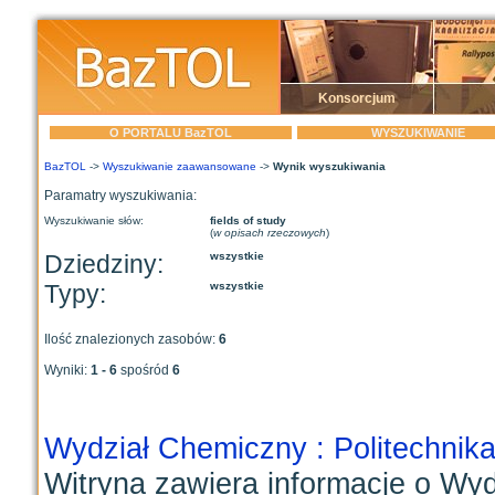
Konsorcjum
O PORTALU BazTOL
WYSZUKIWANIE
BazTOL
->
Wyszukiwanie zaawansowane
->
Wynik wyszukiwania
Paramatry wyszukiwania:
Wyszukiwanie słów:
fields of study
(
w opisach rzeczowych
)
Dziedziny:
wszystkie
Typy:
wszystkie
Ilość znalezionych zasobów:
6
Wyniki:
1 - 6
spośród
6
Wydział Chemiczny : Politechnik
Witryna zawiera informacje o Wydzi