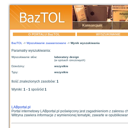
Konsorcjum
O PORTALU BazTOL
WYSZUKIWANIE
BazTOL
->
Wyszukiwanie zaawansowane
->
Wynik wyszukiwania
Paramatry wyszukiwania:
Wyszukiwanie słów:
laboratory design
(
w opisach rzeczowych
)
Dziedziny:
wszystkie
Typy:
wszystkie
Ilość znalezionych zasobów:
1
Wyniki:
1 - 1
spośród
1
LABportal.pl
Portal internetowy LABportal.pl poświęcony jest zagadnieniom z zakresu che
Witryna zawiera informacje z wymienionej tematyki, zawarte w opublikowany