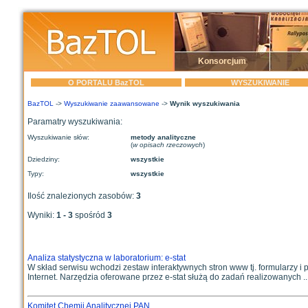
Konsorcjum
O PORTALU BazTOL
WYSZUKIWANIE
BazTOL
->
Wyszukiwanie zaawansowane
->
Wynik wyszukiwania
Paramatry wyszukiwania:
Wyszukiwanie słów:
metody analityczne
(
w opisach rzeczowych
)
Dziedziny:
wszystkie
Typy:
wszystkie
Ilość znalezionych zasobów:
3
Wyniki:
1 - 3
spośród
3
Analiza statystyczna w laboratorium: e-stat
W skład serwisu wchodzi zestaw interaktywnych stron www tj. formularzy i
Internet. Narzędzia oferowane przez e-stat służą do zadań realizowanych ..
Komitet Chemii Analitycznej PAN