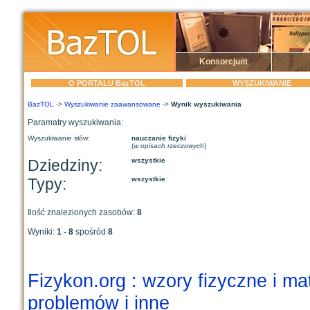
Konsorcjum
O PORTALU BazTOL
WYSZUKIWANIE
BazTOL
->
Wyszukiwanie zaawansowane
->
Wynik wyszukiwania
Paramatry wyszukiwania:
Wyszukiwanie słów:
nauczanie fizyki
(
w opisach rzeczowych
)
Dziedziny:
wszystkie
Typy:
wszystkie
Ilość znalezionych zasobów:
8
Wyniki:
1 - 8
spośród
8
Fizykon.org : wzory fizyczne i m
problemów i inne