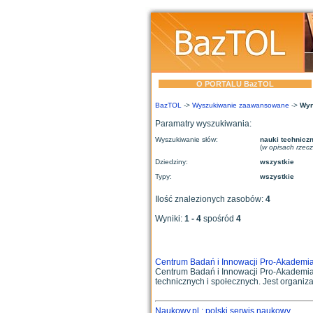
O PORTALU BazTOL
BazTOL
->
Wyszukiwanie zaawansowane
->
Wyn
Paramatry wyszukiwania:
Wyszukiwanie słów:
nauki technicz
(
w opisach rzec
Dziedziny:
wszystkie
Typy:
wszystkie
Ilość znalezionych zasobów:
4
Wyniki:
1 - 4
spośród
4
Centrum Badań i Innowacji Pro-Akademi
Centrum Badań i Innowacji Pro-Akademia
technicznych i społecznych. Jest organiza
Naukowy.pl : polski serwis naukowy