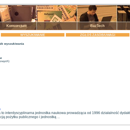
Konsorcjum
BazTech
WYSZUKIWANIE
ZGŁOŚ ZASÓB/UWAGI
ik wyszukiwania
ne
zowych
)
a
 to interdyscyplinarna jednostka naukowa prowadząca od 1996 działalność dydak
cją pożytku publicznego i jednostką ...