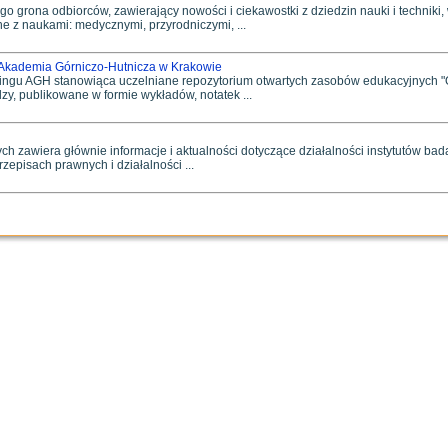
o grona odbiorców, zawierający nowości i ciekawostki z dziedzin nauki i techniki,
e z naukami: medycznymi, przyrodniczymi, ...
 Akademia Górniczo-Hutnicza w Krakowie
ningu AGH stanowiąca uczelniane repozytorium otwartych zasobów edukacyjnych "
zy, publikowane w formie wykładów, notatek ...
h zawiera głównie informacje i aktualności dotyczące działalności instytutów ba
zepisach prawnych i działalności ...