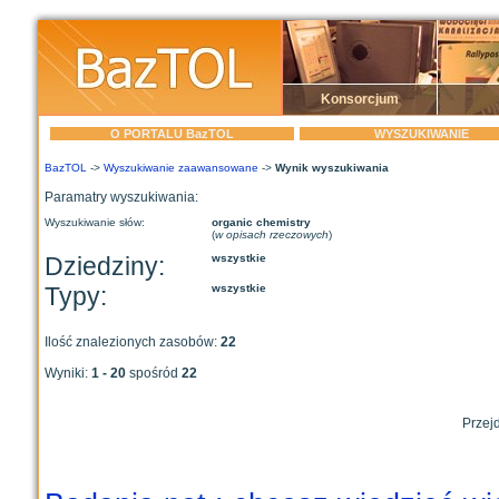
Konsorcjum
O PORTALU BazTOL
WYSZUKIWANIE
BazTOL
->
Wyszukiwanie zaawansowane
->
Wynik wyszukiwania
Paramatry wyszukiwania:
Wyszukiwanie słów:
organic chemistry
(
w opisach rzeczowych
)
Dziedziny:
wszystkie
Typy:
wszystkie
Ilość znalezionych zasobów:
22
Wyniki:
1 - 20
spośród
22
Przejd