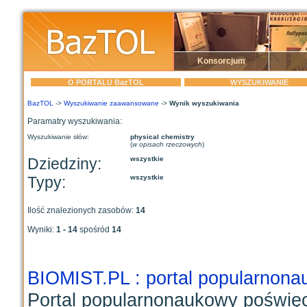
Konsorcjum
O PORTALU BazTOL
WYSZUKIWANIE
BazTOL
->
Wyszukiwanie zaawansowane
->
Wynik wyszukiwania
Paramatry wyszukiwania:
Wyszukiwanie słów:
physical chemistry
(
w opisach rzeczowych
)
Dziedziny:
wszystkie
Typy:
wszystkie
Ilość znalezionych zasobów:
14
Wyniki:
1 - 14
spośród
14
BIOMIST.PL : portal popularnon
Portal popularnonaukowy poświę