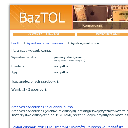
Konsorcjum
O PORTALU BazTOL
WYSZUKIWANIE
BazTOL
->
Wyszukiwanie zaawansowane
->
Wynik wyszukiwania
Paramatry wyszukiwania:
Wyszukiwanie słów:
pomiary akustyczne
(
w opisach rzeczowych
)
Dziedziny:
wszystkie
Typy:
wszystkie
Ilość znalezionych zasobów:
2
Wyniki:
1 - 2
spośród
2
Archives of Acoustics : a quartely journal
Archives of Acoustics (Archiwum Akustyki) jest angielskojęzycznym kwart
Towarzystwo Akustyczne od 1976 roku, prezentującym artykuły naukowe z z
Zakład Wibroakustyki i Bio-Dynamiki Systemów. Politechnika Poznańska