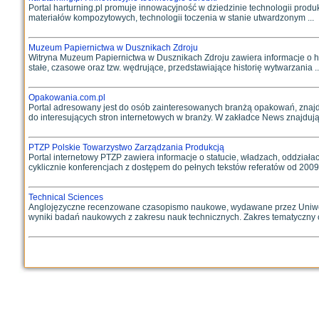
Portal harturning.pl promuje innowacyjność w dziedzinie technologii produk
materiałów kompozytowych, technologii toczenia w stanie utwardzonym ...
Muzeum Papiernictwa w Dusznikach Zdroju
Witryna Muzeum Papiernictwa w Dusznikach Zdroju zawiera informacje o histo
stałe, czasowe oraz tzw. wędrujące, przedstawiające historię wytwarzania ..
Opakowania.com.pl
Portal adresowany jest do osób zainteresowanych branżą opakowań, znajdują
do interesujących stron internetowych w branży. W zakładce News znajdują 
PTZP Polskie Towarzystwo Zarządzania Produkcją
Portal internetowy PTZP zawiera informacje o statucie, władzach, oddziałac
cyklicznie konferencjach z dostępem do pełnych tekstów referatów od 2009 
Technical Sciences
Anglojęzyczne recenzowane czasopismo naukowe, wydawane przez Uniwersy
wyniki badań naukowych z zakresu nauk technicznych. Zakres tematyczny c