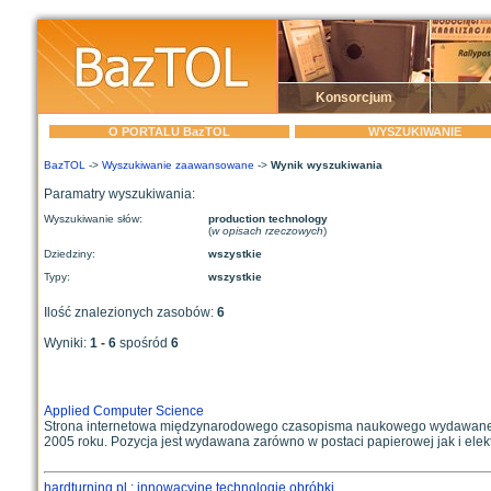
Konsorcjum
O PORTALU BazTOL
WYSZUKIWANIE
BazTOL
->
Wyszukiwanie zaawansowane
->
Wynik wyszukiwania
Paramatry wyszukiwania:
Wyszukiwanie słów:
production technology
(
w opisach rzeczowych
)
Dziedziny:
wszystkie
Typy:
wszystkie
Ilość znalezionych zasobów:
6
Wyniki:
1 - 6
spośród
6
Applied Computer Science
Strona internetowa międzynarodowego czasopisma naukowego wydawanego p
2005 roku. Pozycja jest wydawana zarówno w postaci papierowej jak i elektr
hardturning.pl : innowacyjne technologie obróbki