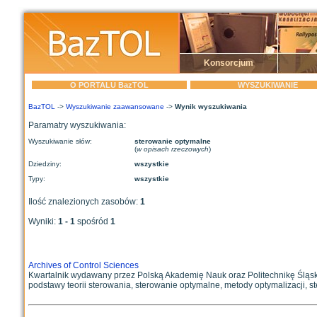
Konsorcjum
O PORTALU BazTOL
WYSZUKIWANIE
BazTOL
->
Wyszukiwanie zaawansowane
->
Wynik wyszukiwania
Paramatry wyszukiwania:
Wyszukiwanie słów:
sterowanie optymalne
(
w opisach rzeczowych
)
Dziedziny:
wszystkie
Typy:
wszystkie
Ilość znalezionych zasobów:
1
Wyniki:
1 - 1
spośród
1
Archives of Control Sciences
Kwartalnik wydawany przez Polską Akademię Nauk oraz Politechnikę Śląską
podstawy teorii sterowania, sterowanie optymalne, metody optymalizacji, st