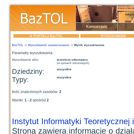
Konsorcjum
O PORTALU BazTOL
WYSZUKIWANIE
BazTOL
->
Wyszukiwanie zaawansowane
->
Wynik wyszukiwania
Paramatry wyszukiwania:
Wyszukiwanie słów:
teoretical informatics
(
w opisach rzeczowych
)
Dziedziny:
wszystkie
Typy:
wszystkie
Ilość znalezionych zasobów:
2
Wyniki:
1 - 2
spośród
2
Instytut Informatyki Teoretycznej
Strona zawiera informacje o dzia