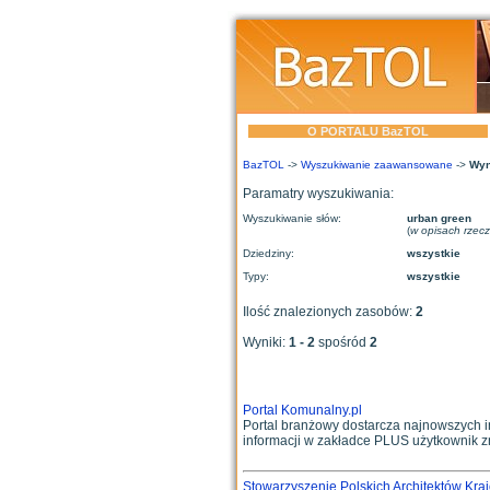
O PORTALU BazTOL
BazTOL
->
Wyszukiwanie zaawansowane
->
Wyn
Paramatry wyszukiwania:
Wyszukiwanie słów:
urban green
(
w opisach rzec
Dziedziny:
wszystkie
Typy:
wszystkie
Ilość znalezionych zasobów:
2
Wyniki:
1 - 2
spośród
2
Portal Komunalny.pl
Portal branżowy dostarcza najnowszych i
informacji w zakładce PLUS użytkownik zn
Stowarzyszenie Polskich Architektów Kra