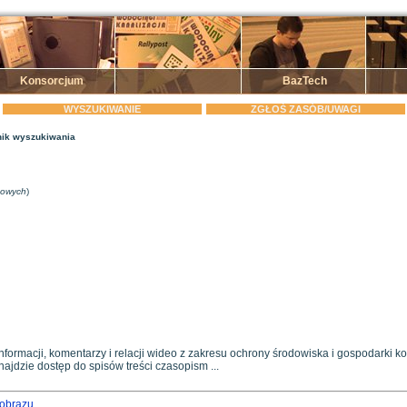
Konsorcjum
BazTech
WYSZUKIWANIE
ZGŁOŚ ZASÓB/UWAGI
ik wyszukiwania
zowych
)
nformacji, komentarzy i relacji wideo z zakresu ochrony środowiska i gospodarki
ajdzie dostęp do spisów treści czasopism ...
jobrazu