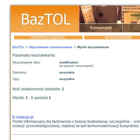
Konsorcjum
O PORTALU BazTOL
WYSZUKIWANIE
BazTOL
->
Wyszukiwanie zaawansowane
->
Wynik wyszukiwania
Paramatry wyszukiwania:
Wyszukiwanie słów:
modification
(
w opisach rzeczowych
)
Dziedziny:
wszystkie
Typy:
wszystkie
Ilość znalezionych zasobów:
1
Wyniki:
1 - 1
spośród
1
E-izolacje.pl
Portal informacyjny dla fachowców z branży budowlanej, szczególnie – izol
izolacji: przeciwwilgociowej, cieplnej (w tym termomodernizacji budynków) .