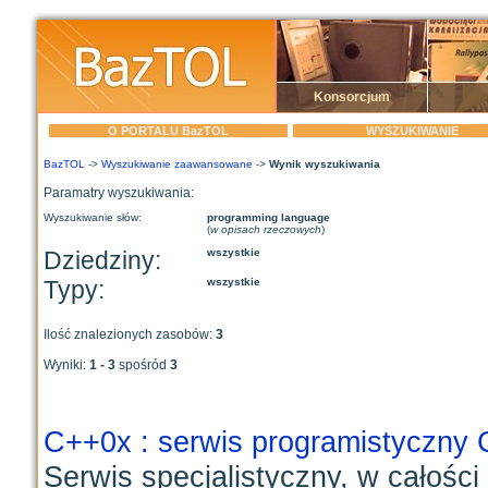
Konsorcjum
O PORTALU BazTOL
WYSZUKIWANIE
BazTOL
->
Wyszukiwanie zaawansowane
->
Wynik wyszukiwania
Paramatry wyszukiwania:
Wyszukiwanie słów:
programming language
(
w opisach rzeczowych
)
Dziedziny:
wszystkie
Typy:
wszystkie
Ilość znalezionych zasobów:
3
Wyniki:
1 - 3
spośród
3
C++0x : serwis programistyczny
Serwis specjalistyczny, w całośc