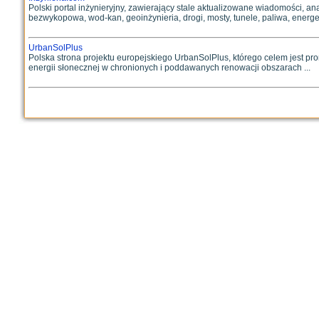
Polski portal inżynieryjny, zawierający stale aktualizowane wiadomości, anal
bezwykopowa, wod-kan, geoinżynieria, drogi, mosty, tunele, paliwa, energety
UrbanSolPlus
Polska strona projektu europejskiego UrbanSolPlus, którego celem jest pr
energii słonecznej w chronionych i poddawanych renowacji obszarach ...