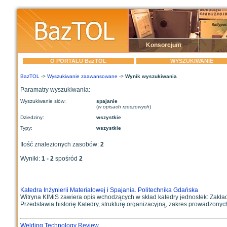
Konsorcjum
O PORTALU BazTOL
WYSZUKIWANIE
BazTOL
->
Wyszukiwanie zaawansowane
->
Wynik wyszukiwania
Paramatry wyszukiwania:
Wyszukiwanie słów:
spajanie
(
w opisach rzeczowych
)
Dziedziny:
wszystkie
Typy:
wszystkie
Ilość znalezionych zasobów:
2
Wyniki:
1 - 2
spośród
2
Katedra Inżynierii Materiałowej i Spajania. Politechnika Gdańska
Witryna KIMiS zawiera opis wchodzących w skład katedry jednostek: Zakład
Przedstawia historię Katedry, strukturę organizacyjną, zakres prowadzonych 
Welding Technology Review