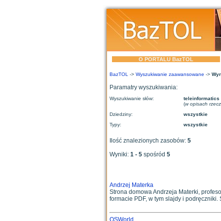
O PORTALU BazTOL
BazTOL
->
Wyszukiwanie zaawansowane
->
Wyn
Paramatry wyszukiwania:
Wyszukiwanie słów:
teleinformatics
(
w opisach rzec
Dziedziny:
wszystkie
Typy:
wszystkie
Ilość znalezionych zasobów:
5
Wyniki:
1 - 5
spośród
5
Andrzej Materka
Strona domowa Andrzeja Materki, profesor
formacie PDF, w tym slajdy i podręczniki. 
OSWorld