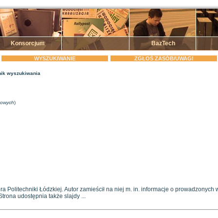
Konsorcjum
BazTech
WYSZUKIWANIE
ZGŁOŚ ZASÓB/UWAGI
ik wyszukiwania
zowych
)
a Politechniki Łódzkiej. Autor zamieścił na niej m. in. informacje o prowadzonych 
Strona udostępnia także slajdy ...