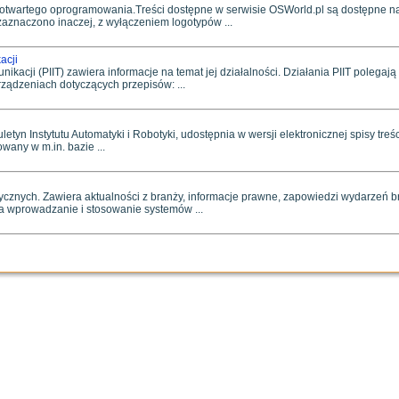
 otwartego oprogramowania.Treści dostępne w serwisie OSWorld.pl są dostępne n
zaznaczono inaczej, z wyłączeniem logotypów ...
acji
unikacji (PIIT) zawiera informacje na temat jej działalności. Działania PIIT polegaj
ądzeniach dotyczących przepisów: ...
etyn Instytutu Automatyki i Robotyki, udostępnia w wersji elektronicznej spisy treś
owany w m.in. bazie ...
etycznych. Zawiera aktualności z branży, informacje prawne, zapowiedzi wydarzeń
ra wprowadzanie i stosowanie systemów ...