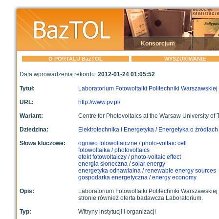
Konsorcjum
O PORTALU BazTOL
WYSZUKIWANIE
Data wprowadzenia rekordu:
2012-01-24 01:05:52
Tytuł:
Laboratorium Fotowoltaiki Politechniki Warszawskiej
URL:
http://www.pv.pl/
Wariant:
Centre for Photovoltaics at the Warsaw University of
Dziedzina:
Elektrotechnika i Energetyka
/
Energetyka o źródłach 
Słowa kluczowe:
ogniwo fotowoltaiczne
/
photo-voltaic cell
fotowoltaika
/
photovoltaics
efekt fotowoltaiczy
/
photo-voltaic effect
energia słoneczna
/
solar energy
energetyka odnawialna
/
renewable energy sources
gospodarka energetyczna
/
energy economy
Opis:
Laboratorium Fotowoltaiki Politechniki Warszawskiej 
stronie również oferta badawcza Laboratorium.
Typ:
Witryny instytucji i organizacji