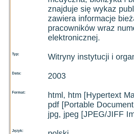
znajduje się wykaz publ
zawiera informacje bie
pracowników wraz nume
elektronicznej.
Typ:
Witryny instytucji i orga
Data:
2003
Format:
html, htm [Hypertext M
pdf [Portable Document
jpg, jpeg [JPEG/JIFF I
Język:
polski