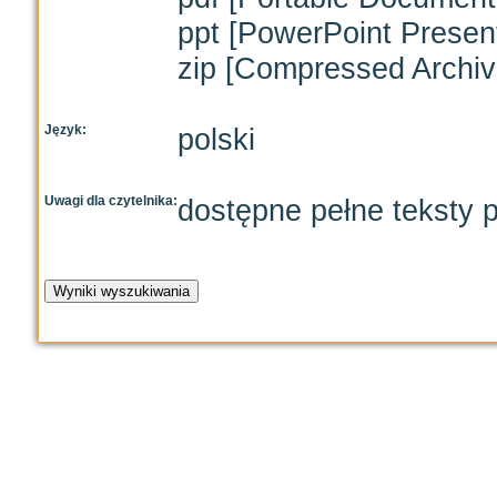
ppt [PowerPoint Present
zip [Compressed Archive
Język:
polski
Uwagi dla czytelnika:
dostępne pełne teksty p