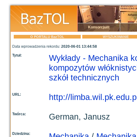
Konsorcjum
O PORTALU BazTOL
WYSZUKIWANIE
Data wprowadzenia rekordu:
2020-06-01 13:44:58
Tytuł:
Wykłady - Mechanika k
kompozytów włóknistyc
szkół technicznych
URL:
http://limba.wil.pk.edu
Twórca:
German, Janusz
Dziedzina:
Mechanika
/
Mechanika 