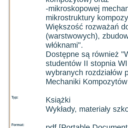
-mikroskopowej mechan
mikrostruktury kompozy
Większość rozważań d
(warstwowych), zbudow
włóknami".
Dostępne są również "
studentów II stopnia WI
wybranych rozdziałów p
Mechaniki Kompozytów 
Typ:
Książki
Wykłady, materiały szk
Format:
pdf [Portable Document