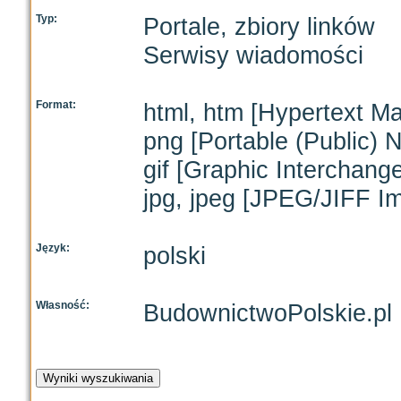
Typ:
Portale, zbiory linków
Serwisy wiadomości
Format:
html, htm [Hypertext M
png [Portable (Public) 
gif [Graphic Interchang
jpg, jpeg [JPEG/JIFF I
Język:
polski
Własność:
BudownictwoPolskie.pl