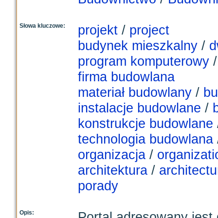
Słowa kluczowe:
projekt
/
project
budynek mieszkalny
/
d
program komputerowy
firma budowlana
materiał budowlany
/
bu
instalacje budowlane
/
b
konstrukcje budowlane
technologia budowlana
organizacja
/
organizati
architektura
/
architectu
porady
Opis:
Portal adresowany jest d