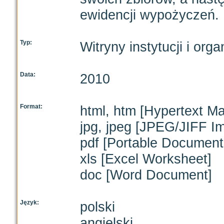
ewidencji wypożyczeń.
Typ:
Witryny instytucji i orga
Data:
2010
Format:
html, htm [Hypertext M
jpg, jpeg [JPEG/JIFF I
pdf [Portable Document
xls [Excel Worksheet]
doc [Word Document]
Język:
polski
angielski