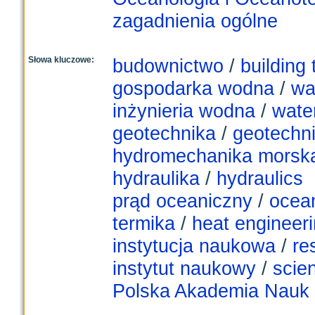
zagadnienia ogólne
Słowa kluczowe:
budownictwo
/
building 
gospodarka wodna
/
wa
inżynieria wodna
/
wate
geotechnika
/
geotechn
hydromechanika morsk
hydraulika
/
hydraulics
prąd oceaniczny
/
ocean
termika
/
heat engineer
instytucja naukowa
/
re
instytut naukowy
/
scien
Polska Akademia Nauk