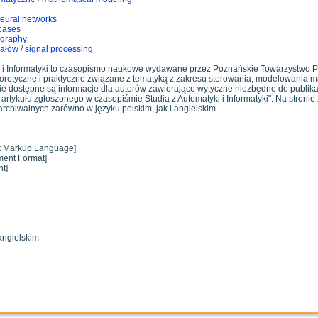
eural networks
bases
ography
nałów
/
signal processing
i i Informatyki to czasopismo naukowe wydawane przez Poznańskie Towarzystwo P
eoretyczne i praktyczne związane z tematyką z zakresu sterowania, modelowania 
ie dostępne są informacje dla autorów zawierające wytyczne niezbędne do publikacj
 artykułu zgłoszonego w czasopiśmie Studia z Automatyki i Informatyki". Na stroni
rchiwalnych zarówno w języku polskim, jak i angielskim.
xt Markup Language]
ment Format]
t]
angielskim