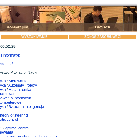
Konsorcjum
BazTech
WYSZUKIWANIE
ZGŁOŚ ZASÓB/UWAGI
 00:52:28
i Informatyki
oznan.pl/
stwo Przyjaciół Nauki
tyka
/
Sterowanie
tyka
/
Automaty i roboty
tyka
/
Mechatronika
ramowanie
owania informatyki
 komputerowe
tyka
/
Sztuczna inteligencja
theory of steering
tic control
ji
/
optimal control
amowania
matyczne
/
mathematical modeling