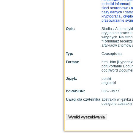
techniki informacji
sieci neuronowe
/
n
bazy danych
/
data
kryptografia
/
crypt
przetwarzanie syg
Opis:
Studia z Automatyk
oryginalne prace t
wizyjnych. Na stron
"Formularz recenzji
artykułów z tomów a
Typ:
Czasopisma
Format:
html, htm [Hyperte
pdf [Portable Docu
doc [Word Documen
Język:
polski
angielski
ISSN/ISBN:
0867-3977
Uwagi dla czytelnika:
abstrakty w języku 
dostępne abstrakty