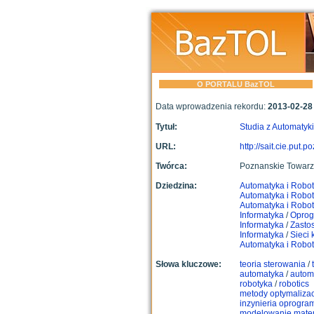
O PORTALU BazTOL
Data wprowadzenia rekordu:
2013-02-28
Tytuł:
Studia z Automatyki 
URL:
http://sait.cie.put.p
Twórca:
Poznanskie Towarzy
Dziedzina:
Automatyka i Robo
Automatyka i Robo
Automatyka i Robo
Informatyka
/
Oprog
Informatyka
/
Zastos
Informatyka
/
Sieci
Automatyka i Robo
Słowa kluczowe:
teoria sterowania
/
automatyka
/
automa
robotyka
/
robotics
metody optymalizac
inzynieria oprogr
modelowanie mate