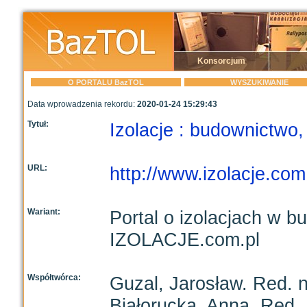
Konsorcjum
O PORTALU BazTOL
WYSZUKIWANIE
Data wprowadzenia rekordu:
2020-01-24 15:29:43
Tytuł:
Izolacje : budownictwo,
URL:
http://www.izolacje.com.
Wariant:
Portal o izolacjach w 
IZOLACJE.com.pl
Współtwórca:
Guzal, Jarosław. Red. 
Białorucka, Anna. Red.