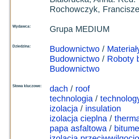
Rochowczyk, Franciszek
Wydawca:
Grupa MEDIUM
Dziedzina:
Budownictwo
/
Materiał
Budownictwo
/
Roboty 
Budownictwo
Słowa kluczowe:
dach
/
roof
technologia
/
technolog
izolacja
/
insulation
izolacja cieplna
/
therma
papa asfaltowa
/
bitume
izolacja przeciwwilgoci