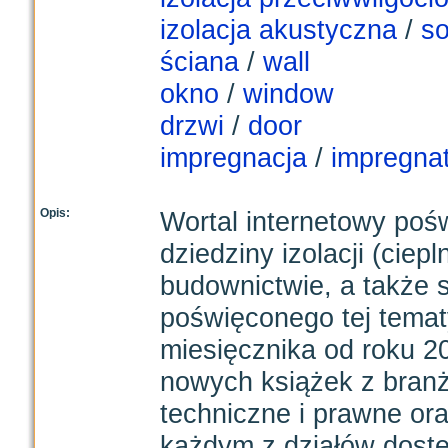
izolacja akustyczna
/
so
ściana
/
wall
okno
/
window
drzwi
/
door
impregnacja
/
impregnat
Opis:
Wortal internetowy poś
dziedziny izolacji (ciep
budownictwie, a także s
poświęconego tej tematy
miesięcznika od roku 20
nowych książek z branży
techniczne i prawne ora
każdym z działów doste