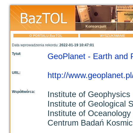
Konsorcjum
O PORTALU BazTOL
WYSZUKIWANIE
Data wprowadzenia rekordu:
2022-01-19 10:47:01
Tytuł:
GeoPlanet - Earth and 
URL:
http://www.geoplanet.pl
Współtwórca:
Institute of Geophysic
Institute of Geological
Institute of Oceanolog
Centrum Badań Kosmicz