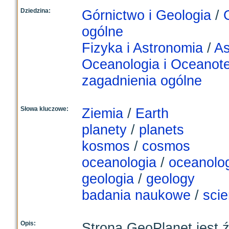
Dziedzina:
Górnictwo i Geologia
/
ogólne
Fizyka i Astronomia
/
As
Oceanologia i Oceanot
zagadnienia ogólne
Słowa kluczowe:
Ziemia
/
Earth
planety
/
planets
kosmos
/
cosmos
oceanologia
/
oceanolo
geologia
/
geology
badania naukowe
/
scie
Opis:
Strona GeoPlanet jest ź