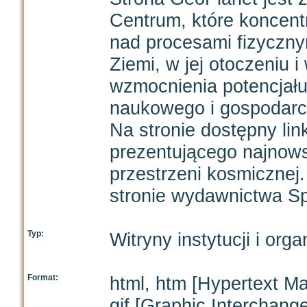
Centrum, które koncentr
nad procesami fizyczn
Ziemi, w jej otoczeniu 
wzmocnienia potencjał
naukowego i gospodarc
Na stronie dostępny li
prezentującego najnows
przestrzeni kosmicznej.
stronie wydawnictwa Sp
Typ:
Witryny instytucji i orga
Format:
html, htm [Hypertext M
gif [Graphic Interchang