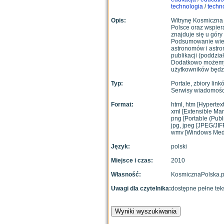
technologia
/
techn
Opis:
Witrynę Kosmiczna P
Polsce oraz wspier
znajduje się u gór
Podsumowanie wiedz
astronomów i astro
publikacji (poddzia
Dodatkowo możemy o
użytkowników będzi
Typ:
Portale, zbiory link
Serwisy wiadomośc
Format:
html, htm [Hyperte
xml [Extensible Ma
png [Portable (Publ
jpg, jpeg [JPEG/JIF
wmv [Windows Medi
Język:
polski
Miejsce i czas:
2010
Własność:
KosmicznaPolska.p
Uwagi dla czytelnika:
dostępne pełne teks