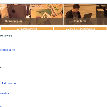
Konsorcjum
BazTech
WYSZUKIWANIE
ZGŁOŚ ZASÓB/UWAGI
 21:07:12
apolska.pl/
z
/
Astronomia
nautics
on