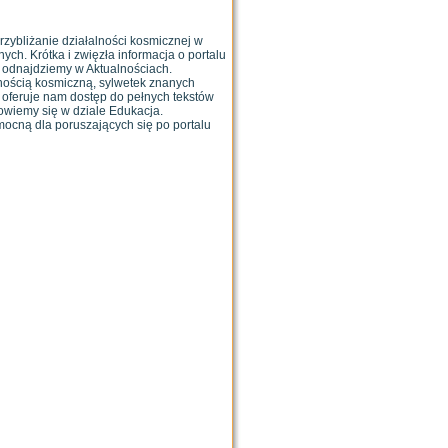
przybliżanie działalności kosmicznej w
ch. Krótka i zwięzła informacja o portalu
 odnajdziemy w Aktualnościach.
lnością kosmiczną, sylwetek znanych
oferuje nam dostęp do pełnych tekstów
dowiemy się w dziale Edukacja.
mocną dla poruszających się po portalu