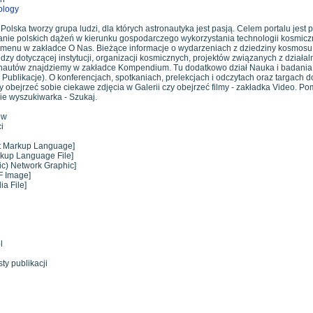
ology
olska tworzy grupa ludzi, dla których astronautyka jest pasją. Celem portalu jest 
anie polskich dążeń w kierunku gospodarczego wykorzystania technologii kosmiczny
y menu w zakładce O Nas. Bieżące informacje o wydarzeniach z dziedziny kosmosu
y dotyczącej instytucji, organizacji kosmicznych, projektów związanych z działa
nautów znajdziemy w zakładce Kompendium. Tu dodatkowo dział Nauka i badania 
ł Publikacje). O konferencjach, spotkaniach, prelekcjach i odczytach oraz targach 
bejrzeć sobie ciekawe zdjęcia w Galerii czy obejrzeć filmy - zakładka Video. Po
e wyszukiwarka - Szukaj.
ów
i
xt Markup Language]
rkup Language File]
ic) Network Graphic]
F Image]
a File]
l
ty publikacji