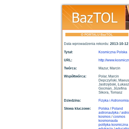
O PORTALU BazTOL
Data wprowadzenia rekordu:
2013-10-12
Tytuł:
Kosmiczna Polska
URL:
http://www.kosmiczn
Twórca:
Mazur, Marcin
Współtwórca:
Polar, Marcin
Depczyński, Maeus
Jastrzębski, Łukasz
Gocman, Józefina
Sikora, Tomasz
Dziedzina:
Fizyka i Astronomia
Słowa kluczowe:
Polska
/
Poland
astronautyka
/
astro
kosmos
/
cosmos
kosmonauta
polityka kosmiczna
edukacja
/
educati