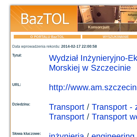
Konsorcjum
O PORTALU BazTOL
WYSZUKIWANIE
Data wprowadzenia rekordu:
2014-02-17 22:00:58
Tytuł:
Wydział Inżynieryjno-E
Morskiej w Szczecinie
URL:
http://www.am.szczecin.
Dziedzina:
Transport
/
Transport -
Transport
/
Transport 
Słowa kluczowe:
inżynieria
/
engineering