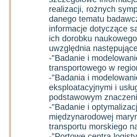
realizacji, rożnych sy
danego tematu badawcze
informacje dotyczące 
ich dorobku naukowego
uwzględnia następujące
-"Badanie i modelowan
transportowego w regio
-"Badania i modelowan
eksploatacyjnymi i usł
podstawowym znaczeniu
-"Badanie i optymalizac
międzynarodowej maryna
transportu morskiego n
-"Portowe centra logist