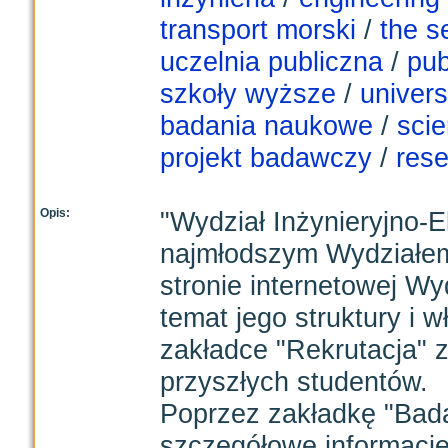
transport morski
/
the s
uczelnia publiczna
/
pub
szkoły wyższe
/
univers
badania naukowe
/
scie
projekt badawczy
/
rese
Opis:
"Wydział Inżynieryjno-
najmłodszym Wydziałem
stronie internetowej W
temat jego struktury i 
zakładce "Rekrutacja" z
przyszłych studentów.
Poprzez zakładkę "Bad
szczegółowe informacje 