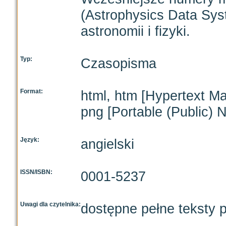
(Astrophysics Data Syst
astronomii i fizyki.
Typ:
Czasopisma
Format:
html, htm [Hypertext M
png [Portable (Public) 
Język:
angielski
ISSN/ISBN:
0001-5237
Uwagi dla czytelnika:
dostępne pełne teksty p