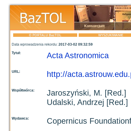
Konsorcjum
O PORTALU BazTOL
WYSZUKIWANIE
Data wprowadzenia rekordu:
2017-03-02 09:32:59
Tytuł:
Acta Astronomica
URL:
http://acta.astrouw.edu.
Współtwórca:
Jaroszyński, M. [Red.]
Udalski, Andrzej [Red.]
Wydawca:
Copernicus Foundationf