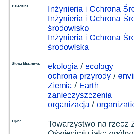
Dziedzina:
Inżynieria i Ochrona Ś
Inżynieria i Ochrona Ś
środowisko
Inżynieria i Ochrona Ś
środowiska
Słowa kluczowe:
ekologia
/
ecology
ochrona przyrody
/
envi
Ziemia
/
Earth
zanieczyszczenia
organizacja
/
organizati
Opis:
Towarzystwo na rzecz Z
Oświęcimiu jako ogólno