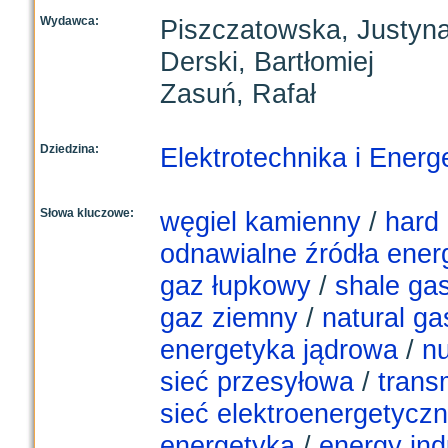
Wydawca:
Piszczatowska, Justyn
Derski, Bartłomiej
Zasuń, Rafał
Dziedzina:
Elektrotechnika i Energ
Słowa kluczowe:
węgiel kamienny
/
hard 
odnawialne źródła energ
gaz łupkowy
/
shale ga
gaz ziemny
/
natural ga
energetyka jądrowa
/
nu
sieć przesyłowa
/
trans
sieć elektroenergetycz
energetyka
/
energy ind