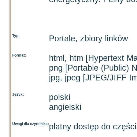
Typ:
Portale, zbiory linków
Format:
html, htm [Hypertext M
png [Portable (Public) 
jpg, jpeg [JPEG/JIFF I
Język:
polski
angielski
Uwagi dla czytelnika:
płatny dostęp do częśc