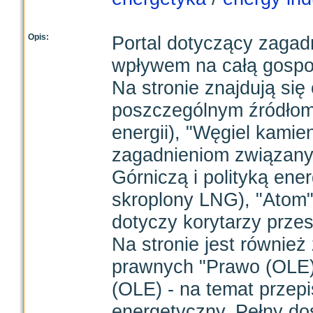
Opis:
Portal dotyczący zagadn
wpływem na całą gospo
Na stronie znajdują si
poszczególnym źródłom 
energii), "Węgiel kami
zagadnieniom związan
Górniczą i polityką ene
skroplony LNG), "Atom"
dotyczy korytarzy prze
Na stronie jest równie
prawnych "Prawo (OLE)"
(OLE) - na temat przep
energetyczny. Pełny d