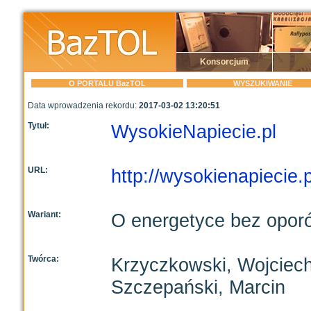
Konsorcjum
O PORTALU BazTOL
WYSZUKIWANIE
Data wprowadzenia rekordu:
2017-03-02 13:20:51
Tytuł:
WysokieNapiecie.pl
URL:
http://wysokienapiecie.p
Wariant:
O energetyce bez opor
Twórca:
Krzyczkowski, Wojciec
Szczepański, Marcin