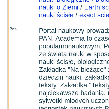
nauki o Ziemi
/
Earth s
nauki ścisłe
/
exact sci
Opis:
Portal naukowy prowad
PAN. Academia to czas
popularnonaukowym. Por
ze świata nauki w spos
nauki ścisłe, biologicz
Zakładka "Na bieżąco" 
dziedzin nauki, zakład
teksty. Zakładka "Teks
najciekawsze badania,
sylwetki młodych uczony
jednostek naukowych Po