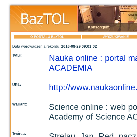
Konsorcjum
O PORTALU BazTOL
WYSZUKIWANIE
Data wprowadzenia rekordu:
2016-08-29 09:01:02
Tytuł:
Nauka online : portal 
ACADEMIA
URL:
http://www.naukaonline.
Wariant:
Science online : web po
Academy of Science 
Twórca:
Strelau, Jan. Red. nac