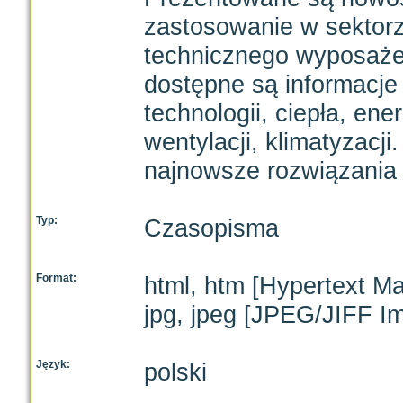
zastosowanie w sektor
technicznego wyposażen
dostępne są informacje 
technologii, ciepła, ene
wentylacji, klimatyzacj
najnowsze rozwiązania i
Typ:
Czasopisma
Format:
html, htm [Hypertext M
jpg, jpeg [JPEG/JIFF I
Język:
polski