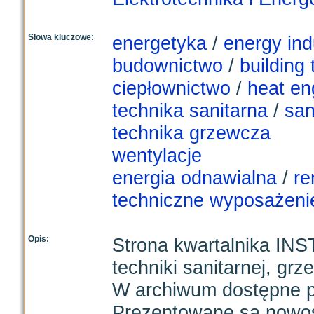
Słowa kluczowe:
energetyka
/
energy ind
budownictwo
/
building 
ciepłownictwo
/
heat en
technika sanitarna
/
san
technika grzewcza
wentylacje
energia odnawialna
/
re
techniczne wyposażeni
Opis:
Strona kwartalnika INS
techniki sanitarnej, grz
W archiwum dostępne pe
Prezentowane są nowośc