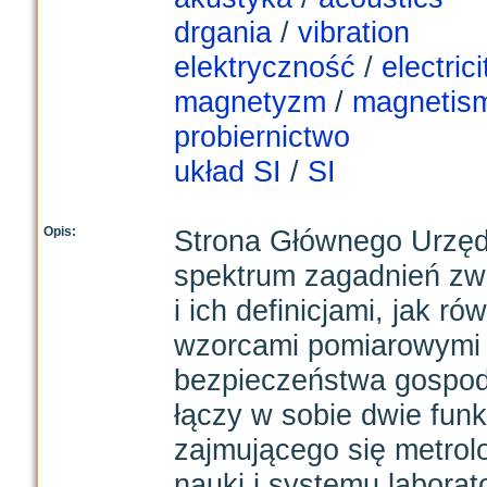
drgania
/
vibration
elektryczność
/
electrici
magnetyzm
/
magnetis
probiernictwo
układ SI
/
SI
Opis:
Strona Głównego Urzęd
spektrum zagadnień zwi
i ich definicjami, jak 
wzorcami pomiarowymi 
bezpieczeństwa gospod
łączy w sobie dwie funk
zajmującego się metrol
nauki i systemu labora