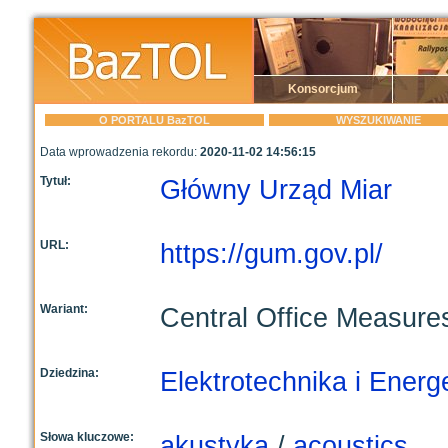
Konsorcjum
O PORTALU BazTOL
WYSZUKIWANIE
Data wprowadzenia rekordu:
2020-11-02 14:56:15
Tytuł:
Główny Urząd Miar
URL:
https://gum.gov.pl/
Wariant:
Central Office Measure
Dziedzina:
Elektrotechnika i Energ
Słowa kluczowe:
akustyka
/
acoustics