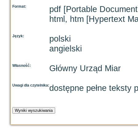
Format:
pdf [Portable Document
html, htm [Hypertext M
Język:
polski
angielski
Własność:
Główny Urząd Miar
Uwagi dla czytelnika:
dostępne pełne teksty p