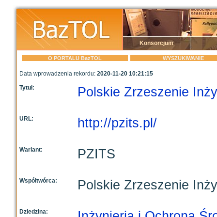
Konsorcjum
O PORTALU BazTOL
WYSZUKIWANIE
Data wprowadzenia rekordu:
2020-11-20 10:21:15
Tytuł:
Polskie Zrzeszenie Inż
URL:
http://pzits.pl/
Wariant:
PZITS
Współtwórca:
Polskie Zrzeszenie Inż
Dziedzina:
Inżynieria i Ochrona Ś