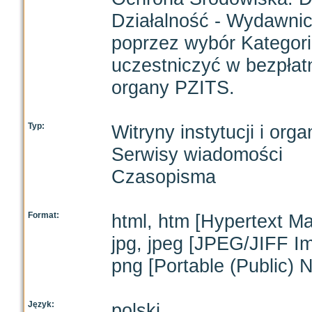
Działalność - Wydawnic
poprzez wybór Kategor
uczestniczyć w bezpłat
organy PZITS.
Typ:
Witryny instytucji i orga
Serwisy wiadomości
Czasopisma
Format:
html, htm [Hypertext M
jpg, jpeg [JPEG/JIFF I
png [Portable (Public) 
Język:
polski