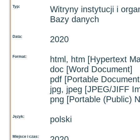
Typ:
Witryny instytucji i orga
Bazy danych
Data:
2020
Format:
html, htm [Hypertext M
doc [Word Document]
pdf [Portable Document
jpg, jpeg [JPEG/JIFF I
png [Portable (Public) 
Język:
polski
Miejsce i czas:
2020