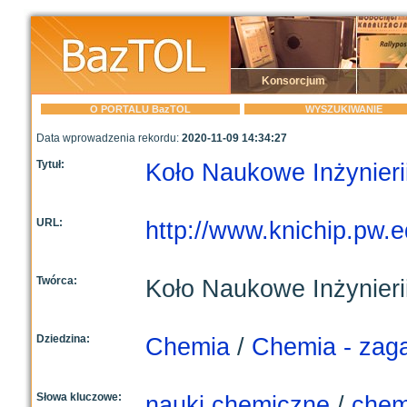
Konsorcjum
O PORTALU BazTOL
WYSZUKIWANIE
Data wprowadzenia rekordu:
2020-11-09 14:34:27
Tytuł:
Koło Naukowe Inżynieri
URL:
http://www.knichip.pw.e
Twórca:
Koło Naukowe Inżynieri
Dziedzina:
Chemia
/
Chemia - zaga
Słowa kluczowe:
nauki chemiczne
/
chem