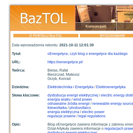
Konsorcjum
O PORTALU BazTOL
WYSZUKIWANIE
Data wprowadzenia rekordu:
2021-10-11 12:01:30
Tytuł:
oEnergetyce, czyli blog o energetyce dla każdego
URL:
https://oenergetyce.pl/
Twórca:
Bielas, Rafał
Bieszczad, Mateusz
Grzyb, Konrad
Dziedzina:
Elektrotechnika i Energetyka
/
Elektroenergetyka
Słowa kluczowe:
dystrybucja energii elektrycznej
/
electric energy distr
energia wiatru
/
wind power
odnawialne źródła energii
/
renewable energy sourc
fotowoltaika
/
photovoltaics
energia elektryczna
/
electric power
regulacje prawne
/
legal regulations
Opis:
Blog oEnergetyce zawiera informacje z zakresu energe
Dział Artykuły zawiera informacje o
regulacjach praw
dystrybucji energii elektrycznej.