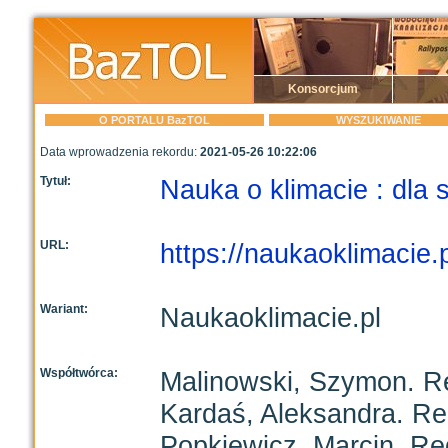
Konsorcjum
O PORTALU BazTOL
WYSZUKIWANIE
Data wprowadzenia rekordu:
2021-05-26 10:22:06
Tytuł:
Nauka o klimacie : dla
URL:
https://naukaoklimacie.p
Wariant:
Naukaoklimacie.pl
Współtwórca:
Malinowski, Szymon. R
Kardaś, Aleksandra. Re
Popkiewicz, Marcin. Re