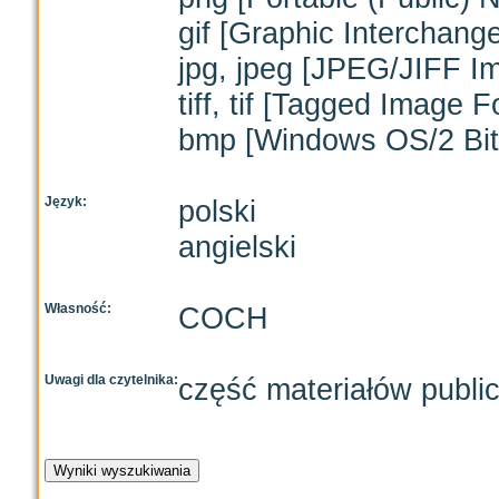
gif [Graphic Interchang
jpg, jpeg [JPEG/JIFF I
tiff, tif [Tagged Image F
bmp [Windows OS/2 Bit
Język:
polski
angielski
Własność:
COCH
Uwagi dla czytelnika:
część materiałów publi