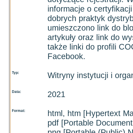
informacje o certyfikacj
dobrych praktyk dystryb
umieszczono link do bl
artykuły oraz link do w
także linki do profili 
Facebook.
Typ:
Witryny instytucji i orga
Data:
2021
Format:
html, htm [Hypertext M
pdf [Portable Document
png [Portable (Public) 