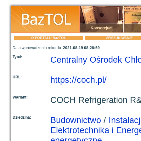
Konsorcjum
O PORTALU BazTOL
WYSZUKIWANIE
Data wprowadzenia rekordu:
2021-08-19 08:28:59
Tytuł:
Centralny Ośrodek Ch
URL:
https://coch.pl/
Wariant:
COCH Refrigeration R&
Dziedzina:
Budownictwo
/
Instalac
Elektrotechnika i Energ
energetyczne