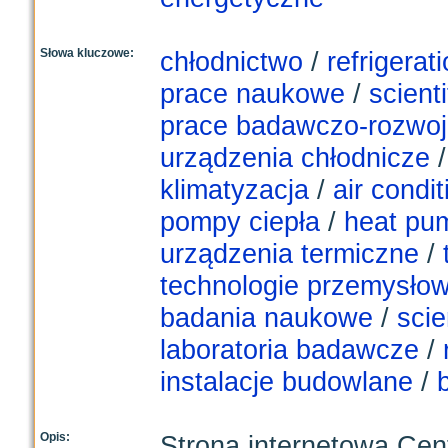
Słowa kluczowe:
chłodnictwo
/
refrigerat
prace naukowe
/
scienti
prace badawczo-rozwo
urządzenia chłodnicze
klimatyzacja
/
air condit
pompy ciepła
/
heat pu
urządzenia termiczne
/
technologie przemysło
badania naukowe
/
scie
laboratoria badawcze
/
instalacje budowlane
/
b
Opis:
Strona internetowa Cen