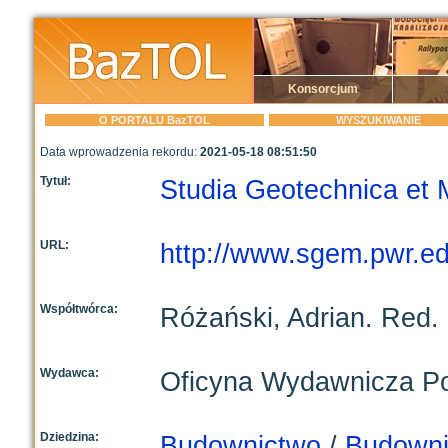
Konsorcjum
O PORTALU BazTOL
WYSZUKIWANIE
Data wprowadzenia rekordu:
2021-05-18 08:51:50
Tytuł:
Studia Geotechnica et
URL:
http://www.sgem.pwr.ed
Współtwórca:
Różański, Adrian. Red.
Wydawca:
Oficyna Wydawnicza Pol
Dziedzina:
Budownictwo
/
Budowni