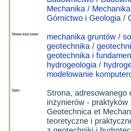
Mechanika
/
Mechanika 
Górnictwo i Geologia
/
Słowa kluczowe:
mechanika gruntów
/
so
geotechnika
/
geotechn
geotechnika i fundame
hydrogeologia
/
hydrog
modelowanie komputer
Opis:
Strona, adresowanego 
inżynierów - praktyków 
Geotechnica et Mechan
teoretyczne i praktyczn
z geotechniki i hydrotec