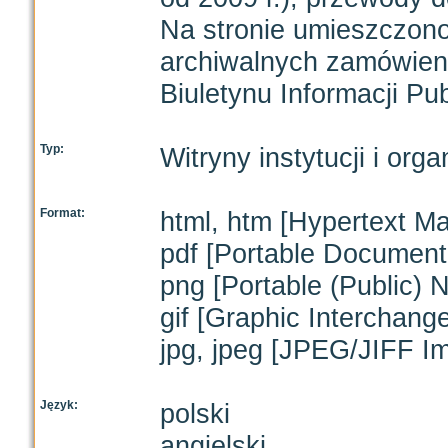
Na stronie umieszczono 
archiwalnych zamówieni
Biuletynu Informacji Pub
Typ:
Witryny instytucji i orga
Format:
html, htm [Hypertext M
pdf [Portable Document
png [Portable (Public) 
gif [Graphic Interchang
jpg, jpeg [JPEG/JIFF I
Język:
polski
angielski