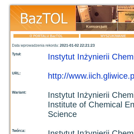
Konsorcjum
O PORTALU BazTOL
WYSZUKIWANIE
Data wprowadzenia rekordu:
2021-01-02 22:21:23
Tytuł:
Instytut Inżynierii Che
URL:
http://www.iich.gliwice.p
Wariant:
Instytut Inżynierii Che
Institute of Chemical E
Science
Twórca:
Instytut Inżynierii Che