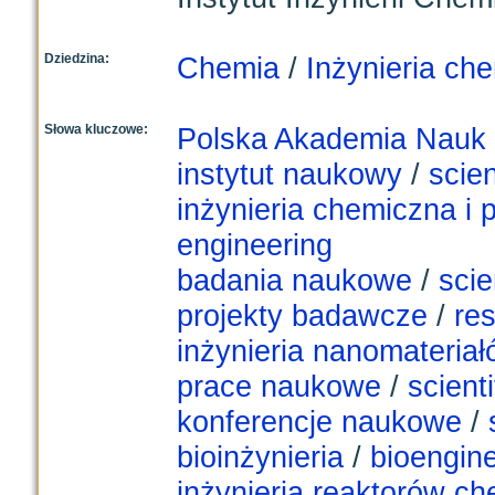
Dziedzina:
Chemia
/
Inżynieria ch
Słowa kluczowe:
Polska Akademia Nauk
instytut naukowy
/
scien
inżynieria chemiczna i
engineering
badania naukowe
/
scie
projekty badawcze
/
res
inżynieria nanomateria
prace naukowe
/
scienti
konferencje naukowe
/
bioinżynieria
/
bioengin
inżynieria reaktorów c