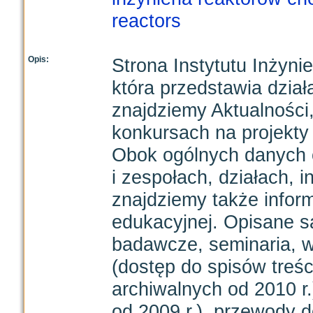
reactors
Opis:
Strona Instytutu Inżyni
która przedstawia dział
znajdziemy Aktualności,
konkursach na projekty
Obok ogólnych danych o 
i zespołach, działach, i
znajdziemy także inform
edukacyjnej. Opisane s
badawcze, seminaria, 
(dostęp do spisów treś
archiwalnych od 2010 r
od 2009 r.), przewody d