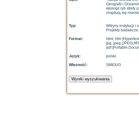
Geografii i Oceanol
ekologii ryb strefy 
znajdują się równie
Typ:
Witryny instytucji i 
Projekty badawcze,
Format:
html, htm [Hyperte
jpg, jpeg [JPEG/JIF
pdf [Portable Docu
Język:
polski
Własność:
SMIOUG