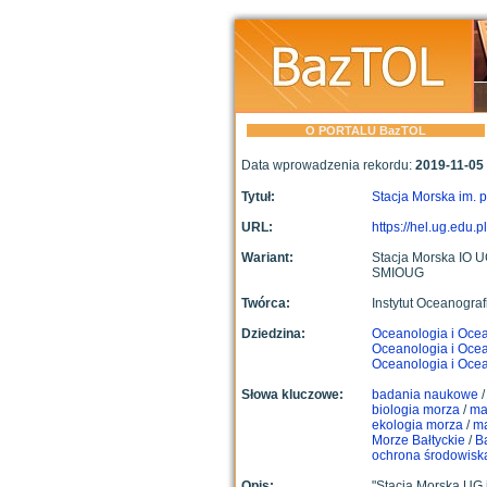
O PORTALU BazTOL
Data wprowadzenia rekordu:
2019-11-05
Tytuł:
Stacja Morska im. p
URL:
https://hel.ug.edu.pl
Wariant:
Stacja Morska IO 
SMIOUG
Twórca:
Instytut Oceanogra
Dziedzina:
Oceanologia i Oce
Oceanologia i Oce
Oceanologia i Oce
Słowa kluczowe:
badania naukowe
biologia morza
/
ma
ekologia morza
/
ma
Morze Bałtyckie
/
Ba
ochrona środowisk
Opis:
"Stacja Morska UG j