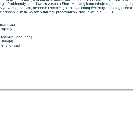
ogii. Problematyka badawcza zespołu Stacji Morskiej koncentruje się na: biologii ba
przybrzeżnej Bałtyku, ochronie rzadkich gatunków i biotopów Bałtyku, biologii i ekol
ż odnośniki, m.in. wykaz publikacji pracowników stacji z lat 1976-2018.
organizacji
 raporty
xt Markup Language]
F Image]
ment Format]