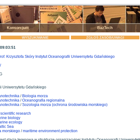
Konsorcjum
BazTech
WYSZUKIWANIE
ZGŁOŚ ZASÓB/UWAGI
 09:03:51
rof. Krzysztofa Skóry Instytut Oceanografii Uniwersytetu Gdańskiego
/
UG
fii Uniwersytetu Gdańskiego
anotechnika
/
Biologia morza
anotechnika
/
Oceanografia regionalna
anotechnika
/
Sozologia morza (ochrona środowiska morskiego)
/
scientific research
rine biology
rine ecology
ltic Sea
a morskiego
/
maritime environment protection
est stacją terenową w strukturze organizacyjnej Instytutu Oceanografii Uniwersyte