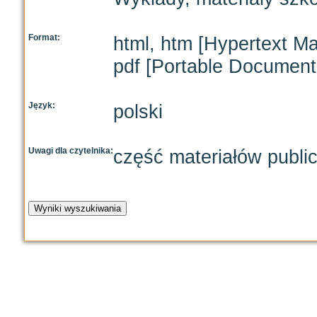
Format:
html, htm [Hypertext M
pdf [Portable Document
Język:
polski
Uwagi dla czytelnika:
część materiałów publi