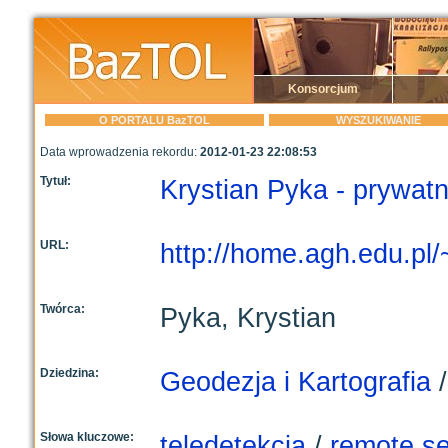
Konsorcjum
O PORTALU BazTOL
WYSZUKIWANIE
Data wprowadzenia rekordu:
2012-01-23 22:08:53
Tytuł:
Krystian Pyka - prywat
URL:
http://home.agh.edu.pl/
Twórca:
Pyka, Krystian
Dziedzina:
Geodezja i Kartografia
Słowa kluczowe:
teledetekcja
/
remote s