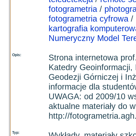
fotogrametria
/
photogr
fotogrametria cyfrowa
/
kartografia komputerow
Numeryczny Model Ter
Opis:
Strona internetowa prof
Katedry Geoinformacji, 
Geodezji Górniczej i In
informacje dla student
UWAGA: od 2009/10 wsze
aktualne materiały do w
http://fotogrametria.ag
Typ:
Wykłady, materiały szk