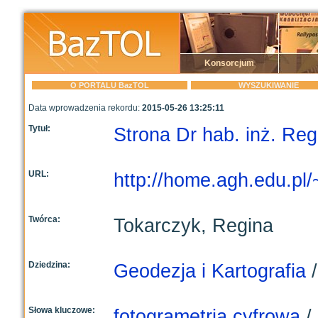
Konsorcjum
O PORTALU BazTOL
WYSZUKIWANIE
Data wprowadzenia rekordu:
2015-05-26 13:25:11
Tytuł:
Strona Dr hab. inż. Re
URL:
http://home.agh.edu.pl/
Twórca:
Tokarczyk, Regina
Dziedzina:
Geodezja i Kartografia
Słowa kluczowe:
fotogrametria cyfrowa
/