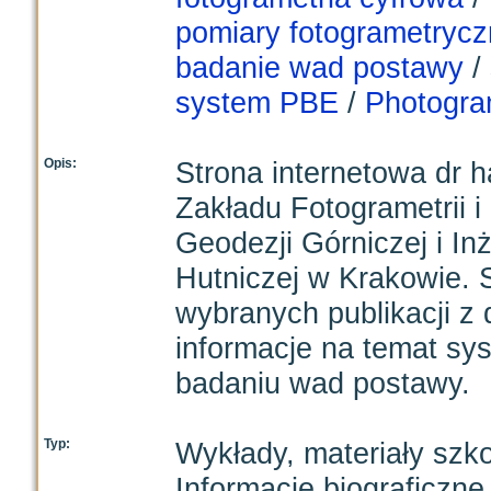
pomiary fotogrametryc
badanie wad postawy
/
system PBE
/
Photogram
Opis:
Strona internetowa dr h
Zakładu Fotogrametrii i
Geodezji Górniczej i In
Hutniczej w Krakowie. S
wybranych publikacji z 
informacje na temat s
badaniu wad postawy.
Typ:
Wykłady, materiały szk
Informacje biograficzne