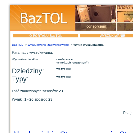
Konsorcjum
O PORTALU BazTOL
WYSZUKIWANIE
BazTOL
->
Wyszukiwanie zaawansowane
->
Wynik wyszukiwania
Paramatry wyszukiwania:
Wyszukiwanie słów:
conference
(
w opisach rzeczowych
)
Dziedziny:
wszystkie
Typy:
wszystkie
Ilość znalezionych zasobów:
23
Wyniki:
1 - 20
spośród
23
Przejd