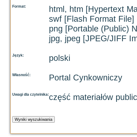
Format:
html, htm [Hypertext M
swf [Flash Format File]
png [Portable (Public) 
jpg, jpeg [JPEG/JIFF I
Język:
polski
Własność:
Portal Cynkowniczy
Uwagi dla czytelnika:
część materiałów publi