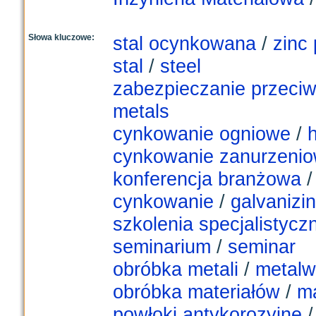
Słowa kluczowe:
stal ocynkowana
/
zinc 
stal
/
steel
zabezpieczanie przeciw
metals
cynkowanie ogniowe
/
h
cynkowanie zanurzeni
konferencja branżowa
cynkowanie
/
galvanizi
szkolenia specjalistycz
seminarium
/
seminar
obróbka metali
/
metalw
obróbka materiałów
/
ma
powłoki antykorozyjne